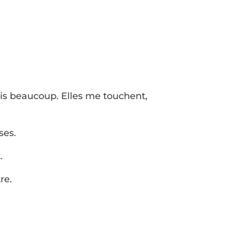
ois beaucoup. Elles me touchent,
ses.
.
re.