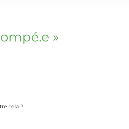
trompé.e »
re cela ?