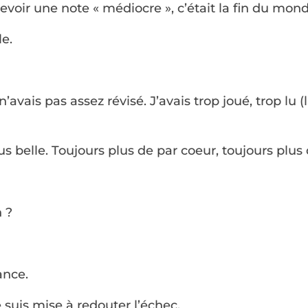
cevoir une note « médiocre », c’était la fin du mond
e.
 n’avais pas assez révisé. J’avais trop joué, trop lu
s belle. Toujours plus de par coeur, toujours plus d
n ?
ance.
e suis mise à redouter l’échec.