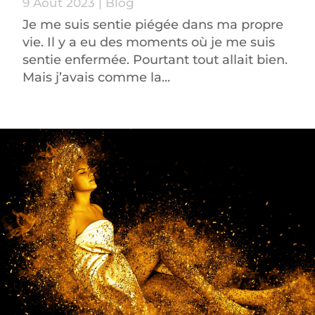
9 Août 2023
|
Blog
Je me suis sentie piégée dans ma propre
vie. Il y a eu des moments où je me suis
sentie enfermée. Pourtant tout allait bien.
Mais j’avais comme la...