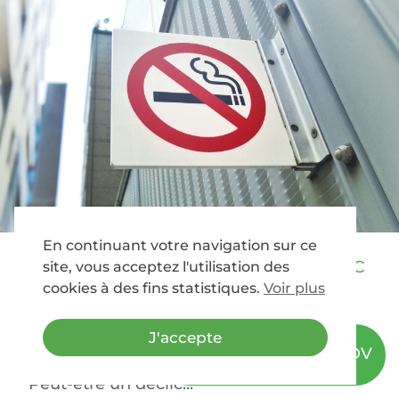
En continuant votre navigation sur ce
Novembre, le mois sans tabac
site, vous acceptez l'utilisation des
cookies à des fins statistiques.
Voir plus
21 Nov 2022
|
Blog
Vous voulez arrêter de fumer ? C’est une
J'accepte
belle initiative, un magnifique décision.
Prendre RDV
Qu’est-ce qui pourrait vous décider ?
Peut-être un déclic...